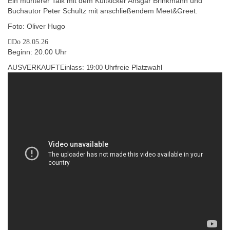
Ein munterer Talk mit dem Kultkicker Ansgar Brinkmann und
Buchautor Peter Schultz mit anschließendem Meet&Greet.
Foto: Oliver Hugo
Do 28.05.26
Beginn: 20.00 Uhr
AUSVERKAUFT
freie Platzwahl
Einlass: 19:00 Uhr