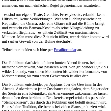
anmelden, um nach einfachen Regel gegeneinander anzutreten:
- es sind nur eigene Texte, Gedichte, Freestyles etc. erlaubt - keine
Hilfsmittel, keine Verkleidungen. Wer sein Lieblingskuscheltier,
Requisiten, die Omma, oder eine Gitarre mit auf die Bühne bringt
und versucht ein Batman-Kostüm als seine Alltagskleidung zu
verkaufen fliegt raus. - es gilt ein Zeitlimit von maximal sieben
Minuten. Man muss diese Zeit nicht füllen, wer darüber kommt wird
mit sanfter Gewalt von der Bühne geschubst.
Teilnehmer melden sich bitte per
Emailformular
an.
Das Publikum darf sich auf einen bunten Abend freuen, bei dem
niemand vorher weiß, was passieren wird. Von grübelnder Lyrik bis
wilder Comedy, von stillen Momenten bis wilder Performance, von
Meisterleistung bis zum ersten Gehversuch ist alles drin.
Das Publikum entscheidet per Applaus über die GewinnerIn des
Abends. Außerdem ist jeder Zuschauer eingeladen, dem Sieger oder
der Siegerin eine Kleinigkeit als Anerkennung zukommen zu lassen,
denn neben dem berühmten Druckereistempel winkt das passende
"Stempelkissen", das durch das Publikum und befüllt gereicht wird.
Eine schöne Tradition, die bereits bei vielen Slams praktiziert wird.