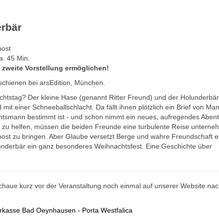
erbär
a. 45 Min.
 zweite Vorstellung ermöglichen!
chienen bei arsEdition, München.
chtstag? Der kleine Hase (genannt Ritter Freund) und der Holunderbär
it einer Schneeballschlacht. Da fällt ihnen plötzlich ein Brief von Man
chtsmann bestimmt ist - und schon nimmt ein neues, aufregendes Aben
 zu helfen, müssen die beiden Freunde eine turbulente Reise unterne
t zu bringen. Aber Glaube versetzt Berge und wahre Freundschaft e
underbär ein ganz besonderes Weihnachtsfest. Eine Geschichte über
schaue kurz vor der Veranstaltung noch einmal auf unserer Website na
arkasse Bad Oeynhausen - Porta Westfalica