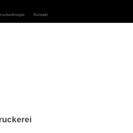
Druckerei Begegnungszentrum e.V.
ruckerkneipe
Kontakt
ruckerei