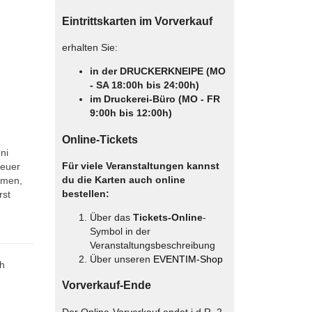
Eintrittskarten im Vorverkauf
erhalten Sie:
in der DRUCKERKNEIPE (MO
- SA 18:00h bis 24:00h)
im Druckerei-Büro (MO - FR
9:00h bis 12:00h)
Online-Tickets
ni
Für viele Veranstaltungen kannst
teuer
du die Karten auch online
hmen,
bestellen:
rst
Über das
Tickets-Online
-
Symbol in der
Veranstaltungsbeschreibung
Über unseren
EVENTIM-Shop
ch
Vorverkauf-Ende
Der Online-Vorverkauf endet i.d.R. 2