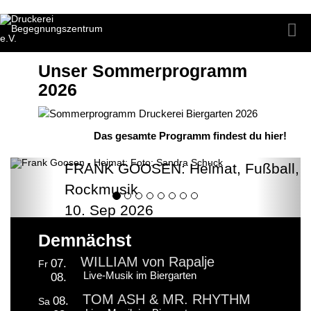
Unser Sommerprogramm
2026
Das gesamte Programm findest du hier!
FRANK GOOSEN: Heimat, Fußball,
Rockmusik
10. Sep 2026
Demnächst
WILLIAM von Rapalje
07.
Fr
Live-Musik im Biergarten
08.
TOM ASH & MR. RHYTHM
08.
Sa