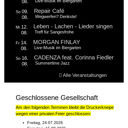
Live-Musik im Biergarten
08.
Repair Café
09.
So
Wegwerfen? Denkste!
08.
Leben - Lachen - Lieder singen
12.
Mi
Treff für Sangesfrohe
08.
MORGAN FINLAY
14.
Fr
Live-Musik im Biergarten
08.
CADENZA feat. Corinna Fiedler
16.
So
Summertime Jazz
08.
Alle Veranstaltungen
Geschlossene Gesellschaft
Am den folgenden Terminen bleibt die Druckerkneipe
wegen einer privaten Feier geschlossen:
Freitag, 24.07.2026