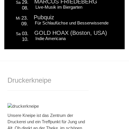
MARCUS FRIEDEBERG
29.
Sa
Live-Musik im Biergarten
08.
Pubquiz
23.
Mi
Für Schlaufüchse und Besserwissende
09.
GOLD HOAX (Boston, USA)
03.
Sa
Indie Americana
10.
Druckerkneipe
Unsere Kneipe ist das Zentrum der
Druckerei und ein Treffpunkt für Jung und
Alt. Ob direkt an der Theke, im schönen