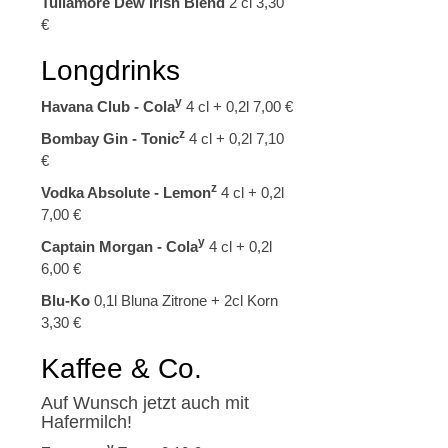
Tullamore Dew Irish Blend
2 cl 3,30
€
Longdrinks
y
Havana Club - Cola
4 cl + 0,2l 7,00 €
z
Bombay Gin - Tonic
4 cl + 0,2l 7,10
€
z
Vodka Absolute - Lemon
4 cl + 0,2l
7,00 €
y
Captain Morgan - Cola
4 cl + 0,2l
6,00 €
Blu-Ko
0,1l Bluna Zitrone + 2cl Korn
3,30 €
Kaffee & Co.
Auf Wunsch jetzt auch mit
Hafermilch!