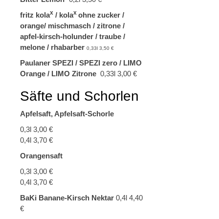
x
x
fritz kola
/ kola
ohne zucker /
orange/ mischmasch / zitrone /
apfel-kirsch-holunder / traube /
melone / r
habarber
0,33l 3,50 €
Paulaner SPEZI / SPEZI zero / LIMO
Orange / LIMO Zitrone
0,33l 3,00 €
Säfte und Schorlen
Apfelsaft, Apfelsaft-Schorle
0,3l 3,00 €
0,4l 3,70 €
Orangensaft
0,3l 3,00 €
0,4l 3,70 €
BaKi Banane-Kirsch Nektar
0,4l 4,40
€