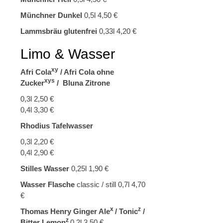
Münchner Dunkel
0,5l 4,50 €
Lammsbräu glutenfrei
0,33l 4,20 €
Limo & Wasser
xy
Afri Cola
/ Afri Cola ohne
xys
Zucker
/ Bluna Zitrone
0,3l 2,50 €
0,4l 3,30 €
Rhodius Tafelwasser
0,3l 2,20 €
0,4l 2,90 €
Stilles Wasser
0,25l 1,90 €
Wasser Flasche
classic / still 0,7l 4,70
€
x
z
Thomas Henry Ginger Ale
/ Tonic
/
z
Bitter Lemon
0,2l 3,50 €