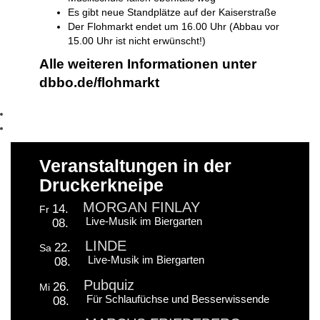
Es gibt neue Standplätze auf der Kaiserstraße
Der Flohmarkt endet um 16.00 Uhr (Abbau vor
15.00 Uhr ist nicht erwünscht!)
Alle weiteren Informationen unter
dbbo.de/flohmarkt
Veranstaltungen in der
Druckerkneipe
MORGAN FINLAY
14.
Fr
Live-Musik im Biergarten
08.
LINDE
22.
Sa
Live-Musik im Biergarten
08.
Pubquiz
26.
Mi
Für Schlaufüchse und Besserwissende
08.