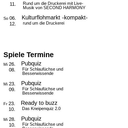
Rund um die Druckerei mit Live-
11.
Musik von SECOND HARMONY
Kulturflohmarkt -kompakt-
06.
So
rund um die Druckerei
12.
Spiele Termine
Pubquiz
26.
Mi
Für Schlaufüchse und
08.
Besserwissende
Pubquiz
23.
Mi
Für Schlaufüchse und
09.
Besserwissende
Ready to buzz
23.
Fr
Das Kneipenquiz 2.0
10.
Pubquiz
28.
Mi
Für Schlaufüchse und
10.