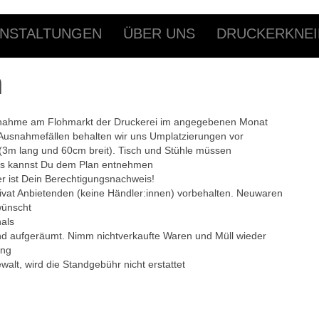
NSTALTUNGEN
ÜBER UNS
DRUCKERKNEI
n
eilnahme am Flohmarkt der Druckerei im angegebenen Monat
Ausnahmefällen behalten wir uns Umplatzierungen vor
h (3m lang und 60cm breit). Tisch und Stühle müssen
des kannst Du dem Plan entnehmen
r ist
Dein
Berechtigungsn
achweis!
ivat Anbiete
nden
(keine Händler:
innen
) vorbehalten. Neuwaren
wünscht
als
d aufgeräumt. N
imm
nichtverkaufte Waren und Müll wieder
ung
alt, wird die Standgebühr nicht erstattet