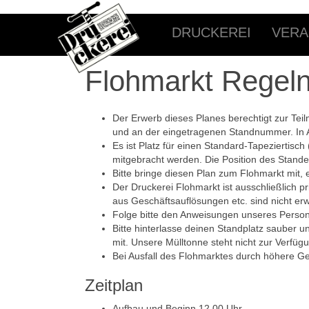
DRUCKEREI
VERA
Flohmarkt Regel
Der Erwerb dieses Planes berechtigt zur T
und an der eingetragenen Standnummer. In 
Es ist Platz für einen Standard-Tapeziertisc
mitgebracht werden. Die Position des Stan
Bitte bring
e
diesen Plan zum Flohmarkt mit, e
Der Druckerei Flohmarkt ist ausschließlich pr
aus Geschäftsauflösungen etc. sind nicht er
Folge bitte den Anweisungen unseres Person
Bitte hinterlasse
d
eine
n
Stand
platz
sauber un
mit. Unsere Mülltonne steht nicht zur Verfüg
Bei Ausfall des Flohmarktes durch höhere Gew
Zeitplan
Aufbau und Beginn 12.00 Uhr