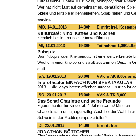
Carcassonne, Phase 10, Blokus, Monopoly oder einfach
Wer hat nicht Lust auf gemeinsames, gemütliches Spiel
Spiele und Mitspieler kennenlernen, Spaß haben und G
werden.
MO, 14.01.2013
14:30h
Eintritt frei, Kosten
Kulturcafé: Kino, Kaffee und Kuchen
Ziemlich beste Freunde - Kinovorführung
MI, 16.01.2013
19:30h
Teilnahme 1,00€/Lös
Pubquiz
Das Pubquiz oder Kneipenquiz ist eine weitverbreitete br
Woche in einer Kneipe und spielt zusammen Quiz. In Gro
statt.
SA, 19.01.2013
20:00h
VVK & AK 8,00€ erm.
Improtheater EINFACH NUR SPEKTAKULÄR
2013.....die Maya hatten offenbar unrecht....nur so ist d
SO, 20.01.2013
15:00h
VVK & TK 5,00€
Das Schaf Charlotte und seine Freunde
Figurentheater für Kinder ab 4 Jahren ca. 60 Minuten
Charlotte ist, nun ja, eigenwillig. Auch bei der Wahl ih
Schwein in der Modderpampe zu tollen?
DI, 22.01.2013
14:30h
Eintritt frei
JONATHAN BÖTTCHER