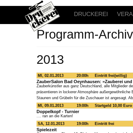
DRUCKEREI
VERA
Programm-Archiv
2013
MI, 02.01.2013
20:00h
Eintritt frei(willig)
ZauberSalon Bad Oeynhausen: »Zauberei und 
Zauberkünstler aus ganz Deutschland, alle Mitglieder d
präsentieren in lockerer Atmosphäre außergewöhnliche 
Staunen und Grübeln für die Zuschauer ist angesagt. A
MI, 09.01.2013
19:00h
Startgeld 10,00 Euro
Doppelkopf - Turnier
.... ran an die Karten!
SA, 12.01.2013
19:00h
Eintritt frei
Spielezeit