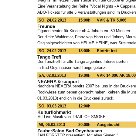
Wagnis. Im letzten Jahr stellte sich die Gruppe erfolgre
Eine Veranstaltung der Reihe "Vocal Nights - A Cappell
ABO-Tickets für alle 5 Veranstaltungen sind im Druckere
SO, 24.02.2013
15:00h
VVK & TK 5,00€
Freunde
Figurentheater für Kinder ab 4 Jahren ca. 50 Minuten
Der dicke Waldemar, Franz von Hahn und Johnny Mauser
Originalgeschichten von HELME HEINE, was Streitereie
SO, 24.02.2013
18:00h
Eintritt frei
Tango Treff
Der Tanztreff für alle Tango argentino Interessierten.
In Bad Oeynhausen wird Tango getanzt.
SA, 02.03.2013
19:00h
VVK 14,00€ AK 18,00
NEAERA & support
Nachdem NEAERA bereits 2007 bei uns in der Druckerei
Rockwiese zum beben gebracht haben, kehren die Münst
01.03.2013) endlich in die Druckerei zurück.
SO, 03.03.2013
12:00h
Kulturflohmarkt
Mit Live Musik von TRAIL OF SMOKE
MI, 06.03.2013
20:00h
Ausgebucht!
ZauberSalon Bad Oeynhausen
JAN FORSTER präsentiert „Mit allen Sinnen!“