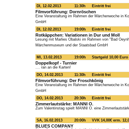
DI, 12.02.2013
11:30h
Eintritt frei
Filmvorführung: Dornröschen
Eine Veranstaltung im Rahmen der Märchenwoche in K
GmbH
DI, 12.02.2013
19:00h
Eintritt frei
Rotkäppchen: Variationen in Dur und Moll
Lesung mit Marlies Obalski im Rahmen von "Bad Oeynha
Märchenmuseum und der Staatsbad GmbH
MI, 13.02.2013
19:00h
Startgeld 10,00 Euro
Doppelkopf - Turnier
.... ran an die Karten!
DO, 14.02.2013
11:30h
Eintritt frei
Filmvorführung: Der Froschkönig
Eine Veranstaltung im Rahmen der Märchenwoche in K
GmbH
DO, 14.02.2013
20:30h
Eintritt frei
Zimmerlautstärke: MANNI O.
Zum Valentinstag spielt MANNI O. eine Zimmerlautstärke
SA, 16.02.2013
20:00h
VVK 14,00€ erm. 12,
BLUES COMPANY