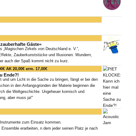
zauberhafte Gäste«
es „Magischen Zirkels von Deutschland e. V.“,
Effekte, Zauberkunststücke und Illusionen. Wundern,
ber auch der Spaß kommt nicht zu kurz.
00€ AK 20,00€ erm. 17,00€
zu Ende?!
t und um Licht in die Sache zu bringen, fängt er bei den
schon in den Anfangsgründen der Materie beginnen die
urch die Weltgeschichte. Ungeheuer komisch und
ung, aber muss ja!"
e Instrumente zum Einsatz kommen.
Ensemble erarbeiten, n dem jeder seinen Platz je nach