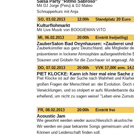
Salsa Party "Ritmo Sabroso"
Mit DJ Jorge (Peru) & DJ Mateo
Schnupperkurs mit Anja
SO, 03.02.2013
12:00h
Standplatz 20 Euro
Kulturflohmarkt
Mit Live Musik von BOOGIEMAN VITO
MI, 06.02.2013
20:00h
Eintritt frei(willig)
ZauberSalon Bad Oeynhausen: »Zauberei und 
Zauberkünstler aus ganz Deutschland, alle Mitglieder d
präsentieren in lockerer Atmosphäre außergewöhnliche 
Staunen und Grübeln für die Zuschauer ist angesagt. A
DO, 07.02.2013
20:00h
VVK 17,00€ erm. 14,
PIET KLOCKE: Kann ich hier mal eine Sache 
Piet Klocke ist auf der Suche nach Wahrheit und Klarhei
großen Fragen der Menschheit an: der Evolution. Doch 
Verwicklungen, und so stolpert er aufs Wunderbarste d
erhellend, um nicht zu sagen weise! "Leben eine Zumut
FR, 08.02.2013
20:00h
Eintritt frei
Acoustic Jam
Wie gewohnt werden wieder ausschliesslich akustisch
Wir werden ein paar bekannte Songs gemeinsam und im 
Können und Leidenschaft finden soll.