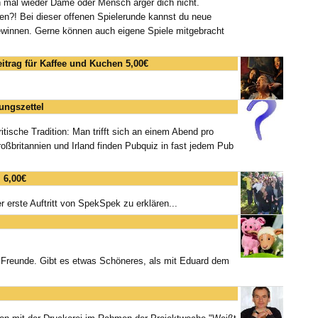
 mal wieder Dame oder Mensch ärger dich nicht.
en?! Bei dieser offenen Spielerunde kannst du neue
ewinnen. Gerne können auch eigene Spiele mitgebracht
beitrag für Kaffee und Kuchen 5,00€
ungszettel
itische Tradition: Man trifft sich an einem Abend pro
ßbritannien und Irland finden Pubquiz in fast jedem Pub
 6,00€
er erste Auftritt von SpekSpek zu erklären...
rer Freunde. Gibt es etwas Schöneres, als mit Eduard dem