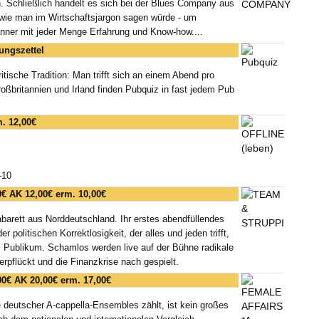
n. Schließlich handelt es sich bei der Blues Company aus
 wie man im Wirtschaftsjargon sagen würde - um
ner mit jeder Menge Erfahrung und Know-how....
ungszettel
itische Tradition: Man trifft sich an einem Abend pro
ßbritannien und Irland finden Pubquiz in fast jedem Pub
. 12,00€
-10
0€ AK 12,00€ erm. 10,00€
barett aus Norddeutschland. Ihr erstes abendfüllendes
politischen Korrektlosigkeit, der alles und jeden trifft,
s Publikum. Schamlos werden live auf der Bühne radikale
pflückt und die Finanzkrise nach gespielt.
00€ AK 20,00€ erm. 17,00€
 deutscher A-cappella-Ensembles zählt, ist kein großes