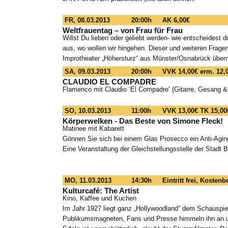
FR, 08.03.2013
20:00h
AK 6,00€
Weltfrauentag – von Frau für Frau
Willst Du lieben oder geliebt werden- wie entscheidest 
aus, wo wollen wir hingehen. Dieser und weiteren Frag
Improtheater „Höhersturz“ aus Münster/Osnabrück üb
SA, 09.03.2013
20:00h
VVK 14,00€ erm. 12,
CLAUDIO EL COMPADRE
Flamenco mit Claudio ‘El Compadre’ (Gitarre, Gesang 
SO, 10.03.2013
11:00h
VVK 13,00€ TK 15,00
Körperwelken - Das Beste von Simone Fleck!
Matinee mit Kabarett
Gönnen Sie sich bei einem Glas Prosecco ein Anti-Agi
Eine Veranstaltung der Gleichstellungsstelle der Stadt
MO, 11.03.2013
14:30h
Eintritt frei, Kosten
Kulturcafé: The Artist
Kino, Kaffee und Kuchen
Im Jahr 1927 liegt ganz „Hollywoodland“ dem Schauspie
Publikumsmagneten, Fans und Presse himmeln ihn an un