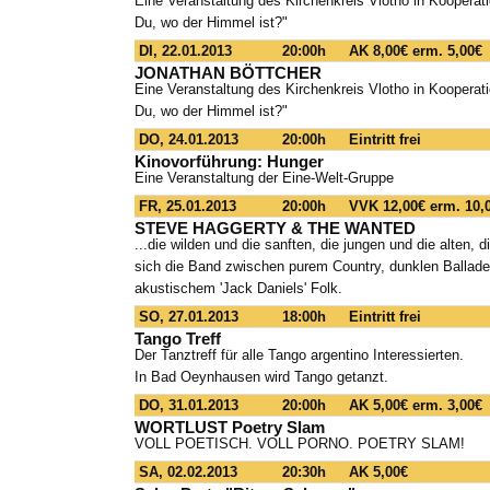
Eine Veranstaltung des Kirchenkreis Vlotho in Koopera
Du, wo der Himmel ist?"
DI, 22.01.2013
20:00h
AK 8,00€ erm. 5,00€
JONATHAN BÖTTCHER
Eine Veranstaltung des Kirchenkreis Vlotho in Koopera
Du, wo der Himmel ist?"
DO, 24.01.2013
20:00h
Eintritt frei
Kinovorführung: Hunger
Eine Veranstaltung der Eine-Welt-Gruppe
FR, 25.01.2013
20:00h
VVK 12,00€ erm. 10,
STEVE HAGGERTY & THE WANTED
...die wilden und die sanften, die jungen und die alten, 
sich die Band zwischen purem Country, dunklen Ballad
akustischem 'Jack Daniels' Folk.
SO, 27.01.2013
18:00h
Eintritt frei
Tango Treff
Der Tanztreff für alle Tango argentino Interessierten.
In Bad Oeynhausen wird Tango getanzt.
DO, 31.01.2013
20:00h
AK 5,00€ erm. 3,00€
WORTLUST Poetry Slam
VOLL POETISCH. VOLL PORNO. POETRY SLAM!
SA, 02.02.2013
20:30h
AK 5,00€