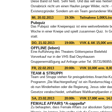
Diese Band ist heiß. Sehr heiß. Und das will was heiße
Osnabrück nicht um einen Haufen junger Wilder, nicht -
Existenzgründer. Sondern um ein Team gestandener Män
MI, 20.02.2013
19:30h
Teilnahme 1,00€/Lös
Pubquiz
Das Pubquiz oder Kneipenquiz ist eine weitverbreitete br
Woche in einer Kneipe und spielt zusammen Quiz. In Gro
statt.
DO, 21.02.2013
19:00h
VVK & AK 15,00€ erm
OFFLINE (leben)
Eine Aufführung des Theaters Götterspeise Bielefeld
Vorverkauf nur in der VHS Bad Oeynhausen
Gruppenermäßigung auf Anfrage unter Tel. 05731/86955
FR, 22.02.2013
20:00h
VVK 10,00€ erm. 8,0
TEAM & STRUPPI
Team und Struppi stehen für preisgekröntes Anarchie-Ka
Programm „Die Machtergreifung“ ist ein Rundumschlag der 
ob nun Minderheiten oder die Regierung, Jesus oder da
Gesetze verabschiedet, unhaltbare Wahlkampfparolen zer
SA, 23.02.2013
20:00h
VVK 17,00€ erm. 14,
FEMALE AFFAIRS *A-cappella*
Zu behaupten, dass Female Affairs zur absoluten Spitze