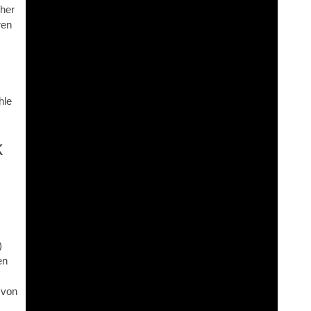
cher
ren
hle
)
en
 von