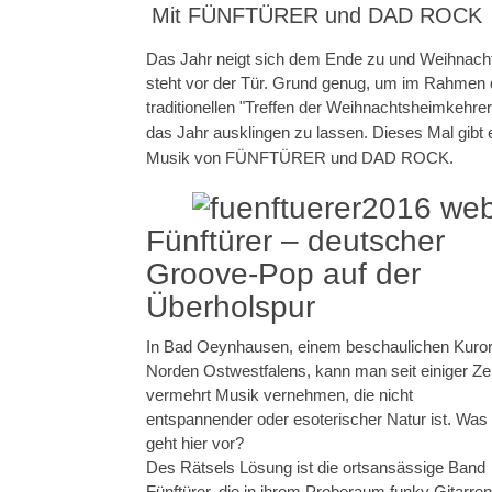
Mit FÜNFTÜRER und DAD ROCK
Das Jahr neigt sich dem Ende zu und Weihnach
steht vor der Tür. Grund genug, um im Rahmen
traditionellen "Treffen der Weihnachtsheimkehrer
das Jahr ausklingen zu lassen.
Dieses Mal gibt 
Musik von FÜNFTÜRER und DAD ROCK.
Fünftürer – deutscher
Groove-Pop auf der
Überholspur
In Bad Oeynhausen, einem beschaulichen Kuror
Norden Ostwestfalens, kann man seit einiger Zei
vermehrt Musik vernehmen, die nicht
entspannender oder esoterischer Natur ist. Was
geht hier vor?
Des Rätsels Lösung ist die ortsansässige Band
Fünftürer, die in ihrem Proberaum funky Gitarrenr