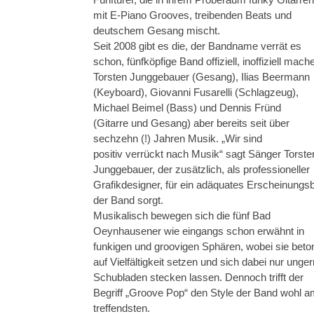
mit E-Piano Grooves, treibenden Beats und
deutschem Gesang mischt.
Seit 2008 gibt es die, der Bandname verrät es
schon, fünfköpfige Band offiziell, inoffiziell mach
Torsten Junggebauer (Gesang), Ilias Beermann
(Keyboard), Giovanni Fusarelli (Schlagzeug),
Michael Beimel (Bass) und Dennis Fründ
(Gitarre und Gesang) aber bereits seit über
sechzehn (!) Jahren Musik. „Wir sind
positiv verrückt nach Musik“ sagt Sänger Torste
Junggebauer, der zusätzlich, als professioneller
Grafikdesigner, für ein adäquates Erscheinungsb
der Band sorgt.
Musikalisch bewegen sich die fünf Bad
Oeynhausener wie eingangs schon erwähnt in
funkigen und groovigen Sphären, wobei sie beto
auf Vielfältigkeit setzen und sich dabei nur unger
Schubladen stecken lassen. Dennoch trifft der
Begriff „Groove Pop“ den Style der Band wohl 
treffendsten.