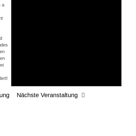
 a
nt
d
ndes
hen
nen
ei
dert!
tung
Nächste Veranstaltung