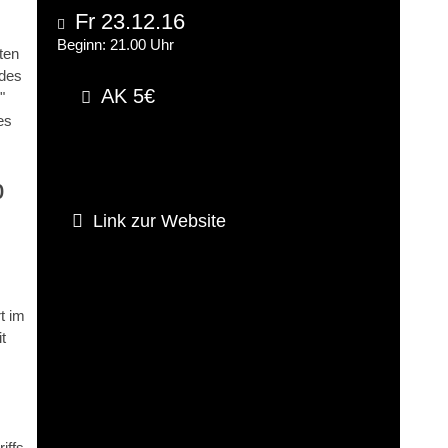
Fr 23.12.16
Beginn: 21.00 Uhr
ten
 des
AK 5€
"
es
Link zur Website
t im
t
iffs