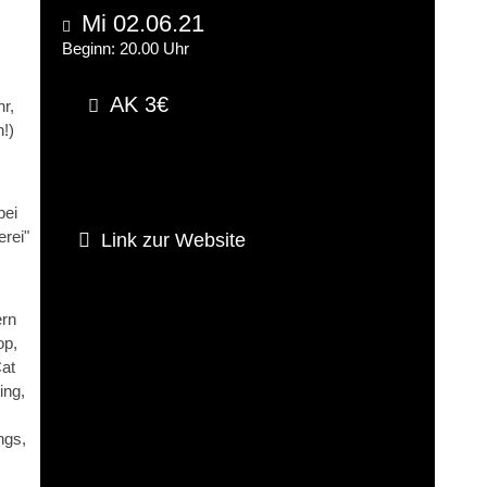
Mi 02.06.21
Beginn: 20.00 Uhr
AK 3€
r,
!)
bei
rei"
Link zur Website
ern
op,
Cat
ing,
ngs,