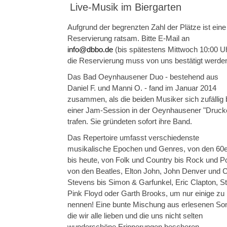
Live-Musik im Biergarten
Aufgrund der begrenzten Zahl der Plätze ist eine
Reservierung ratsam. Bitte E-Mail an
info@dbbo.de
(bis spätestens Mittwoch 10:00 Uh
die Reservierung muss von uns bestätigt werden
Das Bad Oeynhausener Duo - bestehend aus
Daniel F. und Manni O. - fand im Januar 2014
zusammen, als die beiden Musiker sich zufällig 
einer Jam-Session in der Oeynhausener "Drucke
trafen. Sie gründeten sofort ihre Band.
Das Repertoire umfasst verschiedenste
musikalische Epochen und Genres, von den 60
bis heute, von Folk und Country bis Rock und P
von den Beatles, Elton John, John Denver und 
Stevens bis Simon & Garfunkel, Eric Clapton, St
Pink Floyd oder Garth Brooks, um nur einige zu
nennen! Eine bunte Mischung aus erlesenen So
die wir alle lieben und die uns nicht selten
wunderschöne Erinnerungen bescheren.