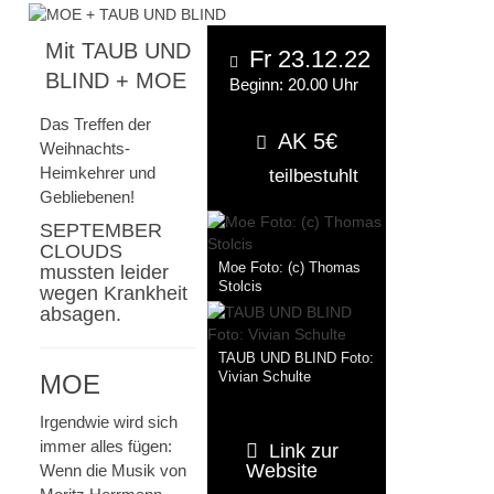
Mit TAUB UND
Fr 23.12.22
BLIND + MOE
Beginn: 20.00 Uhr
Das Treffen der
AK 5€
Weihnachts-
Heimkehrer und
teilbestuhlt
Gebliebenen!
SEPTEMBER
CLOUDS
Moe Foto: (c) Thomas
mussten leider
Stolcis
wegen Krankheit
absagen.
TAUB UND BLIND Foto:
MOE
Vivian Schulte
Irgendwie wird sich
immer alles fügen:
Link zur
Website
Wenn die Musik von