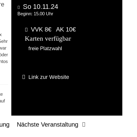
re
So 10.11.24
Beginn: 15.00 Uhr
VVK 8€
AK 10€
x
Karten verfügbar
Sehr
 war
freie Platzwahl
löder
ntos
Link zur Website
te
auf
tung
Nächste Veranstaltung