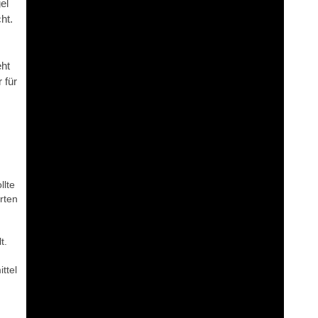
el
ht.
eht
 für
llte
rten
t.
ttel