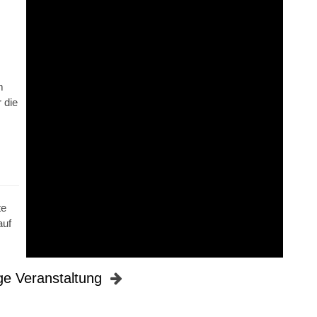
m
 die
te
auf
ge Veranstaltung