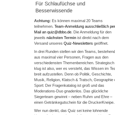
Für Schlaufüchse und
Besserwissende
Achtung:
Es können maximal 20 Teams
teilnehmen.
Team-Anmeldung ausschließlich per
Mail an quiz@dbbo.de
. Die Anmeldung für den
jeweils
nächsten Termin
ist direkt nach dem
Versand unseres
Quiz-Newsletters
geöffnet.
In drei Runden stellen wir den Teams, bestehen
aus maximal vier Personen, Fragen aus den
verschiedensten Themen­bereichen. Strategisch
klug ist also, wer es versteht, das Wissen im T
breit aufzustellen. Denn ob Politik, Geschichte,
Musik, Religion, Klatsch & Tratsch, Geographie 
Sport: Der Fragenkatalog ist groß und das
Moderations-Duo gnadenlos. Das glückliche
Siegerteam gewinnt – neben Ruhm und Ehre –
einen Getränkegutschein für die DruckerKneipe.
Wer nun denkt, das Quiz sei keine lohnende