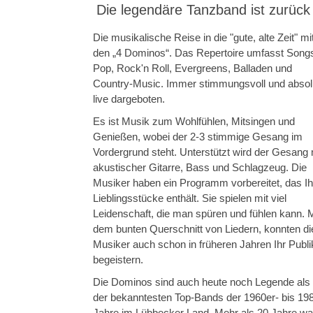
Die legendäre Tanzband ist zurück
Die musikalische Reise in die "gute, alte Zeit" mi
den „4 Dominos“. Das Repertoire umfasst Songs
Pop, Rock'n Roll, Evergreens, Balladen und
Country-Music. Immer stimmungsvoll und absol
live dargeboten.
Es ist Musik zum Wohlfühlen, Mitsingen und
Genießen, wobei der 2-3 stimmige Gesang im
Vordergrund steht. Unterstützt wird der Gesang 
akustischer Gitarre, Bass und Schlagzeug. Die
Musiker haben ein Programm vorbereitet, das Ih
Lieblingsstücke enthält. Sie spielen mit viel
Leidenschaft, die man spüren und fühlen kann. M
dem bunten Querschnitt von Liedern, konnten di
Musiker auch schon in früheren Jahren Ihr Publ
begeistern.
Die Dominos sind auch heute noch Legende als 
der bekanntesten Top-Bands der 1960er- bis 19
Jahre im Lübbecker Land. Mehr als 20 Jahre wa