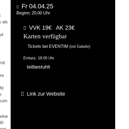
Fr 04.04.25
Beginn: 20.00 Uhr
t
 als
VVK 19€
AK 23€
ut
Karten verfügbar
Tickets bei EVENTIM
(mit Gebühr)
Einlass: 18:00 Uhr
mit
teilbestuhlt
re
it
Link zur Website
e
ikum
eine
80-
ren