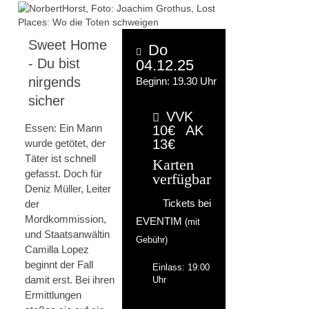
Sweet Home
Do
- Du bist
04.12.25
nirgends
Beginn: 19.30 Uhr
sicher
VVK
Essen: Ein Mann
10€
AK
13€
wurde getötet, der
Täter ist schnell
Karten
gefasst. Doch für
verfügbar
Deniz Müller, Leiter
der
Tickets bei
Mordkommission,
EVENTIM
(mit
und Staatsanwältin
Gebühr)
Camilla Lopez
beginnt der Fall
Einlass: 19:00
damit erst. Bei ihren
Uhr
Ermittlungen