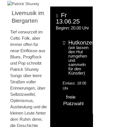
Livemusik im
Fr
Biergarten
13.06.25
Beginn: 20.00 Uhr
Tief verwurzelt im
Celtic Folk, aber
Hutkonzert
immer offen für
(wir lassen
neue Einflüsse aus
den Hut
rumgehen
Blues, ProgRock
und
und Pop schreibt
sammeln
für den
Patrick Shurety
Künstler)
Songs über leere
Straßen voller
Einlass: 18:00
Erinnerungen, über
Uhr
Selbstzweifel,
freie
Optimismus,
Platzwahl
Ausbeutung und die
kleinen Leute hinter
dem Ruhm derer,
die Geschichte