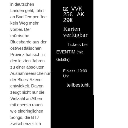
in deutschen
VVK
Landen geht, führt
25€
AK
an Bad Temper Joe
29€
kein Weg mehr
Karten
vorbei. Der
verfügbar
mürrische
Bluesbarde aus der
Tickets bei
ostwestfälischen
EVENTIM
(mit
Provinz hat sich in
Gebühr)
den letzten Jahren
zu einer absoluten
Einlass: 19:00
Ausnahmeerscheinung
Uhr
der Blues-Szene
teilbestuhlt
entwickelt. Davon
zeugt nicht nur die
Vielzahl an Alben
mit ebenso rauen
wie eindringlichen
Songs, die BTJ
zwischenzeitlich