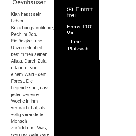
Oeynhausen
Eintritt
Kian hasst sein
frei
Leben.
Einlass: 19:00
Beziehungsprobleme,
Uhr
Pech im Job,
Eintönigkeit und
freie
Unzufriedenheit
Platzwahl
bestimmen seinen
Alltag. Durch Zufall
erfährt er von
einem Wald - dem
Forest. Die
Legende sagt, dass
jeder, der eine
Woche in ihm
verbracht hat, als
völlig veränderter
Mensch
zurückkehrt. Was,
wenn es wahr wäre