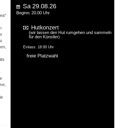
Sa 29.08.26
Beginn: 20.00 Uhr
gea“
Hutkonzert
m
(wir lassen den Hut rumgehen und sammeln
ix
für den Künstler)
zu
gen,
Einlass: 18:00 Uhr
freie Platzwahl
äts
.
e
me,
ie