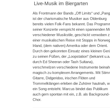
Live-Musik im Biergarten
Als Frontmann der Bands „Off Limits“ und „Pan
ist der charismatische Musiker aus Oldenburg
bereits vielen Folk-Fans bekannt. Das Program
seiner Konzerte verspricht einen spannenden M
verschiedener Musikstile, geschickt verwoben 
einer musikalischen Reise mit Stopps in Norwe
Irland, (dem nativen) Amerika oder dem Orient.
Durch den gekonnten Einsatz eines kleinen Ger
zu seinen Füßen, der „Loopstation“ (bekannt u.a
durch Ed Sheeran oder Tash Sultana),
verschmelzen verschiedene Instrumente beinah
magisch zu komplexen Arrangements. Mit Stim
Gitarre, Didgeridoo, irischen Flöten und
Trommelklängen erleben die Zuhörer hautnah, w
ein Song entsteht. Marcus bindet das Publikum
auch gern spontan mit ein, z.B. als Background-
Chor.