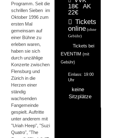
Programm. Seit die
18€
AK
schrillen Sieben im
22€
Oktober 1996 zum
Tickets
ersten Mal
online
(ohne
gemeinsam auf
Gebühr)
einer Bühne zu
erleben waren,
Tickets bei
haben sie sich
EVENTIM
(mit
durch unzählige
Gebühr)
Konzerte zwischen
Flensburg und
Einlass: 19:00
Zürich in die
Uhr
Herzen einer
keine
ständig
Sitzplätze
wachsenden
Fangemeinde
gespielt. Auftritte
unter anderem mit
"Uriah Heep", "Suzi
Quatro", "The