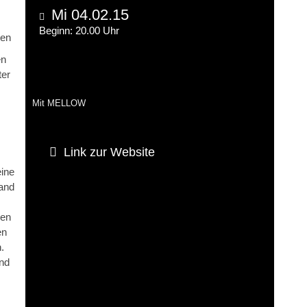
Mi 04.02.15
Beginn: 20.00 Uhr
men
en
ter
Mit MELLOW
Link zur Website
eine
mand
den
en
.
nd