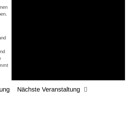
nnen
ben.
and
und
e
ommt
tung
Nächste Veranstaltung