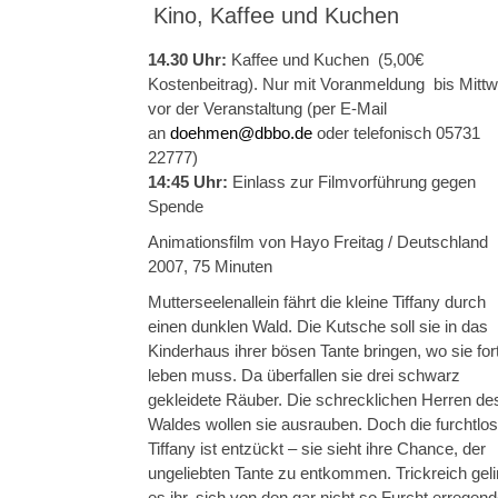
Kino, Kaffee und Kuchen
14.30 Uhr:
Kaffee und Kuchen (5,00€
Kostenbeitrag). Nur mit Voranmeldung bis Mitt
vor der Veranstaltung (per E-Mail
an
doehmen@dbbo.de
oder telefonisch 05731
22777)
14:45 Uhr:
Einlass zur Filmvorführung gegen
Spende
Animationsfilm von Hayo Freitag / Deutschland
2007, 75 Minuten
Mutterseelenallein fährt die kleine Tiffany durch
einen dunklen Wald. Die Kutsche soll sie in das
Kinderhaus ihrer bösen Tante bringen, wo sie for
leben muss. Da überfallen sie drei schwarz
gekleidete Räuber. Die schrecklichen Herren de
Waldes wollen sie ausrauben. Doch die furchtlo
Tiffany ist entzückt – sie sieht ihre Chance, der
ungeliebten Tante zu entkommen. Trickreich geli
es ihr, sich von den gar nicht so Furcht erregen