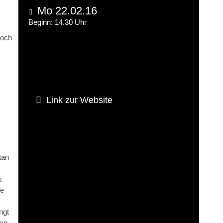
Mo 22.02.16
Beginn: 14.30 Uhr
woch
Link zur Website
tan
s
se
ngt
den