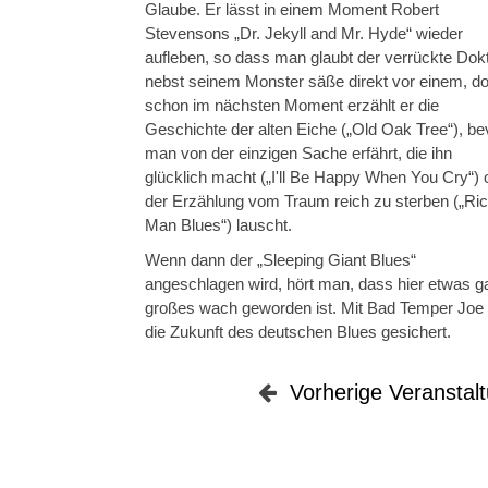
Glaube. Er lässt in einem Moment Robert
Stevensons „Dr. Jekyll and Mr. Hyde“ wieder
aufleben, so dass man glaubt der verrückte Dok
nebst seinem Monster säße direkt vor einem, d
schon im nächsten Moment erzählt er die
Geschichte der alten Eiche („Old Oak Tree“), be
man von der einzigen Sache erfährt, die ihn
glücklich macht („I'll Be Happy When You Cry“) 
der Erzählung vom Traum reich zu sterben („Ri
Man Blues“) lauscht.
Wenn dann der „Sleeping Giant Blues“
angeschlagen wird, hört man, dass hier etwas g
großes wach geworden ist. Mit Bad Temper Joe 
die Zukunft des deutschen Blues gesichert.
Vorherige Veranstal