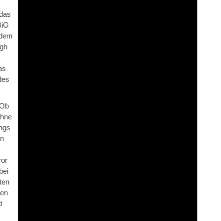
 das
BiG
 dem
ugh
as
des
 Ob
ühne
ongs
en
vor
bei
ten
ten
d