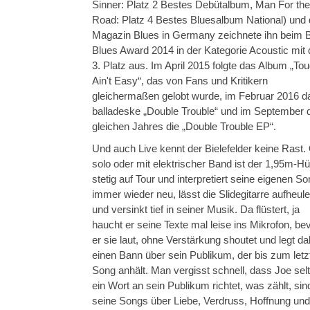
Sinner: Platz 2 Bestes Debütalbum, Man For the
Road: Platz 4 Bestes Bluesalbum National) und
Magazin Blues in Germany zeichnete ihn beim 
Blues Award 2014 in der Kategorie Acoustic mit
3. Platz aus. Im April 2015 folgte das Album „To
Ain't Easy“, das von Fans und Kritikern
gleichermaßen gelobt wurde, im Februar 2016 d
balladeske „Double Trouble“ und im September 
gleichen Jahres die „Double Trouble EP“.
Und auch Live kennt der Bielefelder keine Rast.
solo oder mit elektrischer Band ist der 1,95m-H
stetig auf Tour und interpretiert seine eigenen S
immer wieder neu, lässt die Slidegitarre aufheul
und versinkt tief in seiner Musik. Da flüstert, ja
haucht er seine Texte mal leise ins Mikrofon, be
er sie laut, ohne Verstärkung shoutet und legt da
einen Bann über sein Publikum, der bis zum letz
Song anhält. Man vergisst schnell, dass Joe sel
ein Wort an sein Publikum richtet, was zählt, sin
seine Songs über Liebe, Verdruss, Hoffnung und