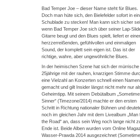
Bad Temper Joe – dieser Name steht für Blues.
Doch man hüte sich, den Bielefelder sofort in ei
Schublade zu stecken! Man kann sich sicher sei
wenn Bad Temper Joe sich über seiner Lap-Slid
Gitarre beugt und den Blues spielt, liefert er eine
herzzerreißenden, gefühlvollen und einmaligen
Sound, der komplett sein eigen ist. Das ist der
richtige, wahre, aber ungewöhnliche Blues.
In der heimischen Szene hat sich der mürrische
25jährige mit der rauhen, knarzigen Stimme dur
eine Vielzahl an Konzerten schnell einen Namen
gemacht und gilt Insider längst nicht mehr nur al
Geheimtipp. Mit seinem Debütalbum „Sometime
Sinner“ (Timezone/2014) machte er den ersten
Schritt in Richtung nationaler Bühnen und deutet
noch im gleichen Jahr mit dem Livealbum „Man 
the Road“ an, dass sein Weg noch lange nicht z
Ende ist. Beide Alben wurden vom Online Magaz
Wasser-Prawda 2014 ausgezeichnet (Sometime