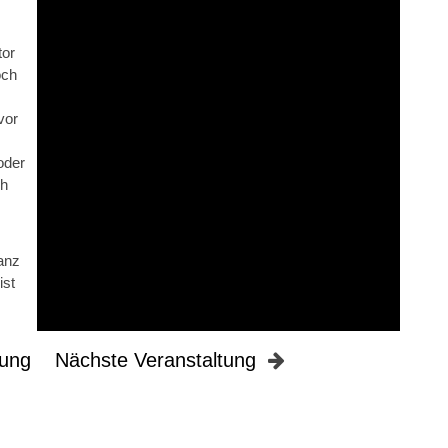
tor
och
vor
oder
ch
anz
ist
tung
Nächste Veranstaltung