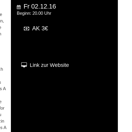
Fr 02.12.16
Beginn: 20.00 Uhr
ne
n,
e
AK 3€
n
Link zur Website
ch
s
s A
e
for
u
in
s A