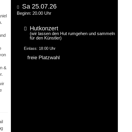
Sa 25.07.26
Beginn: 20.00 Uhr
niel
.
Hutkonzert
(wir lassen den Hut rumgehen und sammeln
und
für den Künstler)
e
Einlass: 18:00 Uhr
von
freie Platzwahl
on &
r.
wir
e
il
ng