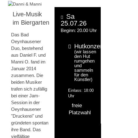
Live-Musik
Sa
im Biergarten
25.07.26
Beginn: 20.00 Uhr
Das Bad
Oeynhausener
Hutkonzert
Duo, bestehend
(wir lassen
aus Daniel F. und
den Hut
rumgehen
Manni O. fand im
und
Januar 2014
sammeln
für den
zusammen. Die
Künstler)
beiden Musiker
trafen sich zufällig
Einlass: 18:00
bei einer Jam-
Uhr
Session in der
freie
Oeynhausener
Platzwahl
"Druckerei" und
gründeten spontan
ihre Band. Das
vielfältige