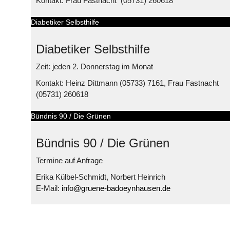
Kontakt: Frau Fastnacht (05731) 260618
Diabetiker Selbsthilfe
Diabetiker Selbsthilfe
Zeit: jeden 2. Donnerstag im Monat
Kontakt: Heinz Dittmann (05733) 7161, Frau Fastnacht
(05731) 260618
Bündnis 90 / Die Grünen
Bündnis 90 / Die Grünen
Termine auf Anfrage
Erika Külbel-Schmidt, Norbert Heinrich
E-Mail:
info@gruene-badoeynhausen.de
© Free
Joomla! 3 Modules
- by
VinaGecko.com