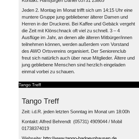
Kontakt: Hansjürgen Daniel 05731 23869
Jeden 2. Montag im Monat trifft sich um 14:15 Uhr eine
muntere Gruppe jung gebliebener älterer Damen und
Herren in der Druckerei. Bei Kaffee und Gebäck vergeht
die Zeit mit Klönschnack oft viel zu schnell. 3 – 4
Ausflüge im Jahr, an denen alle älteren Mitbürger/innen
teilnehmen können, werden außerdem vom Vorstand
des AWO Ortsvereins organisiert. Der Seniorenclub
freut sich natürlich auch über neue Mitglieder. Ältere und
jung gebliebene Menschen sind herzlich eingeladen
einmal vorbei zu schauen.
Tango Treff
Tango Treff
Zeit: i.d.R. jeden letzten Sonntag im Monat um 18:00h
Kontakt: Alfred Behrendt (05731) 4909044 / Mobil
01738374019
Webseite:
http://www.tango-badoeynhausen.de