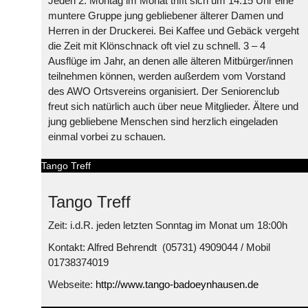
Jeden 2. Montag im Monat trifft sich um 14:15 Uhr eine
muntere Gruppe jung gebliebener älterer Damen und
Herren in der Druckerei. Bei Kaffee und Gebäck vergeht
die Zeit mit Klönschnack oft viel zu schnell. 3 – 4
Ausflüge im Jahr, an denen alle älteren Mitbürger/innen
teilnehmen können, werden außerdem vom Vorstand
des AWO Ortsvereins organisiert. Der Seniorenclub
freut sich natürlich auch über neue Mitglieder. Ältere und
jung gebliebene Menschen sind herzlich eingeladen
einmal vorbei zu schauen.
Tango Treff
Tango Treff
Zeit: i.d.R. jeden letzten Sonntag im Monat um 18:00h
Kontakt: Alfred Behrendt (05731) 4909044 / Mobil
01738374019
Webseite:
http://www.tango-badoeynhausen.de