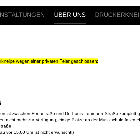
NSTALTUNGEN
ÜBER UNS
DRUCKERKNEI
rkneipe wegen einer privaten Feier geschlossen:
6
ten ist zwischen Portastraße und
Dr.-L
o
uis-Lehmann-Straße
komplett
g
en nicht mehr zur Verfügung; einige Plätze an der Musikschule fallen e
straße
u vor 15.00 Uhr ist nicht erwünscht!)