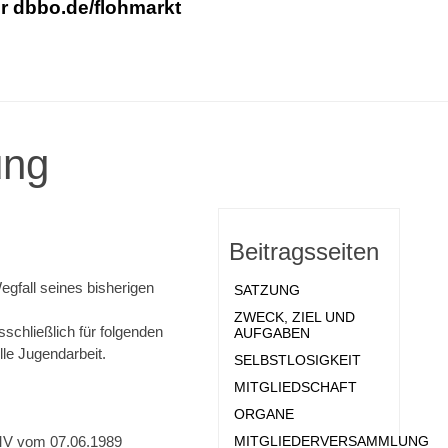
er
dbbo.de/flohmarkt
ung
Beitragsseiten
gfall seines bisherigen
SATZUNG
ZWECK, ZIEL UND
schließlich für folgenden
AUFGABEN
le Jugendarbeit.
SELBSTLOSIGKEIT
MITGLIEDSCHAFT
ORGANE
 MV vom 07.06.1989
MITGLIEDERVERSAMMLUNG