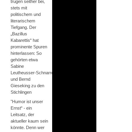
trugen seither bei,
stets mit
politischem und
literarischem
Tiefgang. Der
„Bazillus
Kabarettis“ hat
prominente Spuren
hinterlassen: So
gehörten etwa
Sabine
Leutheusser‑Schnarrenberger
und Bernd
Gieseking zu den
Stichlingen
"Humor ist unser
Ernst“ - ein
Leitsatz, der
aktueller kaum sein
könnte. Denn wer