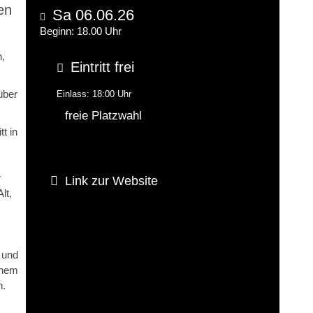
en
Sa 06.06.26
Beginn: 18.00 Uhr
h,
Eintritt frei
über
Einlass: 18:00 Uhr
freie Platzwahl
t in
r
Link zur Website
lt,
 und
inem
n.