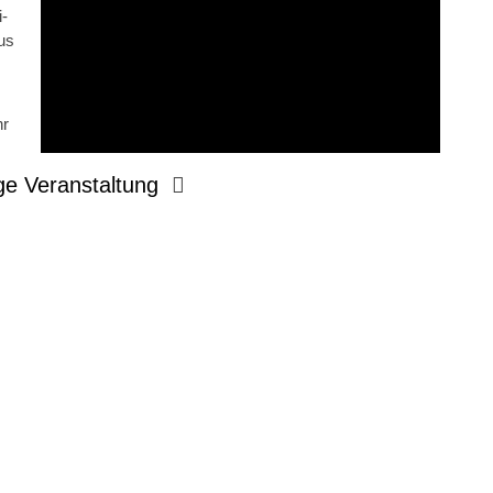
-
us
hr
ge Veranstaltung