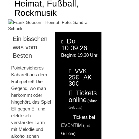
Heimat, Fußball,
Rockmusik
Ein bisschen
Do
was vom
10.09.26
Besten
Beginn: 19.30 Uhr
Pointensicheres
VVK
Kabarett aus dem
25€
AK
Ruhrgebiet! Die
30€
Gegend, wo man
Tickets
herkommt oder
online
(ohne
hingehört, das Spiel
Gebühr)
Elf gegen Elf und
elektrisch
Tickets bei
verstärkter Lärm
EVENTIM
(mit
mit Melodie und
Gebühr)
alkoholischen