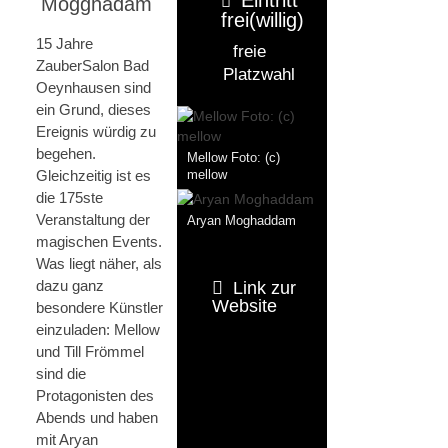
Mogghadam
frei(willig)
15 Jahre
freie
ZauberSalon Bad
Platzwahl
Oeynhausen sind
ein Grund, dieses
Ereignis würdig zu
begehen.
Mellow Foto: (c)
Gleichzeitig ist es
mellow
die 175ste
Veranstaltung der
Aryan Moghaddam
magischen Events.
Was liegt näher, als
dazu ganz
Link zur
Website
besondere Künstler
einzuladen: Mellow
und Till Frömmel
sind die
Protagonisten des
Abends und haben
mit Aryan