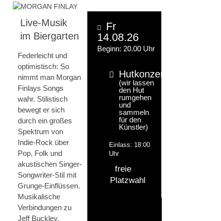
Live-Musik
Fr
im Biergarten
14.08.26
Beginn: 20.00 Uhr
Federleicht und
optimistisch: So
Hutkonzert
nimmt man Morgan
(wir lassen
Finlays Songs
den Hut
rumgehen
wahr. Stilistisch
und
bewegt er sich
sammeln
für den
durch ein großes
Künstler)
Spektrum von
Indie-Rock über
Einlass: 18:00
Pop, Folk und
Uhr
akustischen Singer-
freie
Songwriter-Stil mit
Platzwahl
Grunge-Einflüssen.
Musikalische
Verbindungen zu
Jeff Buckley,