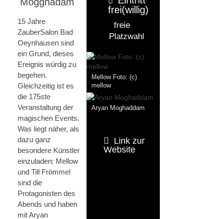
Mogghadam
frei(willig)
15 Jahre
freie
ZauberSalon Bad
Platzwahl
Oeynhausen sind
ein Grund, dieses
Ereignis würdig zu
begehen.
Mellow Foto: (c)
Gleichzeitig ist es
mellow
die 175ste
Veranstaltung der
Aryan Moghaddam
magischen Events.
Was liegt näher, als
dazu ganz
Link zur
Website
besondere Künstler
einzuladen: Mellow
und Till Frömmel
sind die
Protagonisten des
Abends und haben
mit Aryan